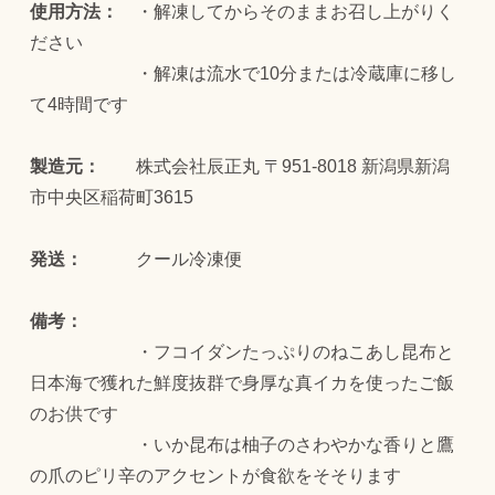
使用方法：
・解凍してからそのままお召し上がりく
ださい
・解凍は流水で10分または冷蔵庫に移し
て4時間です
製造元：
株式会社辰正丸 〒951-8018 新潟県新潟
市中央区稲荷町3615
発送：
クール冷凍便
備考：
・フコイダンたっぷりのねこあし昆布と
日本海で獲れた鮮度抜群で身厚な真イカを使ったご飯
のお供です
・いか昆布は柚子のさわやかな香りと鷹
の爪のピリ辛のアクセントが食欲をそそります