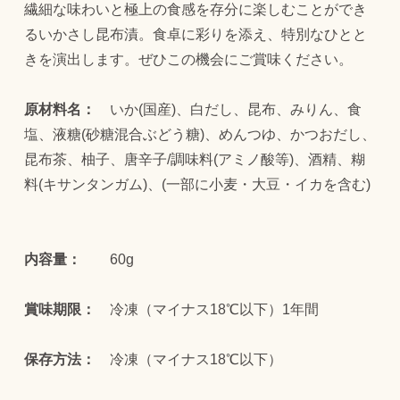
繊細な味わいと極上の食感を存分に楽しむことができ
るいかさし昆布漬。食卓に彩りを添え、特別なひとと
きを演出します。ぜひこの機会にご賞味ください。
原材料名：
いか(国産)、白だし、昆布、みりん、食
塩、液糖(砂糖混合ぶどう糖)、めんつゆ、かつおだし、
昆布茶、柚子、唐辛子/調味料(アミノ酸等)、酒精、糊
料(キサンタンガム)、(一部に小麦・大豆・イカを含む)
内容量：
60g
賞味期限：
冷凍（マイナス18℃以下）1年間
保存方法：
冷凍（マイナス18℃以下）