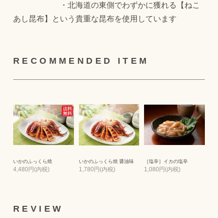
・北海道の東側でわずかに獲れる【ねこ
あし昆布】という貴重な昆布を使用しています
RECOMMENDED ITEM
いかのふっくら焼
いかのふっくら焼 醤油味
［塩辛］イカの塩辛
4,480円(内税)
1,780円(内税)
1,080円(内税)
REVIEW