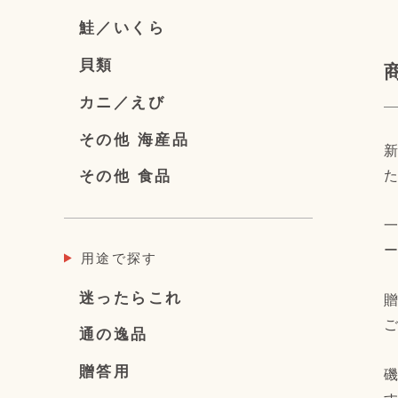
鮭／いくら
貝類
カニ／えび
その他 海産品
新
た
その他 食品
一
ー
用途で探す
迷ったらこれ
贈
ご
通の逸品
贈答用
磯