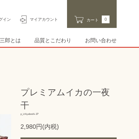
グイン
マイアカウント
0
カート
荘三郎とは
品質とこだわり
お問い合わせ
プレミアムイカの一夜
干
p_ichiyaboshi-1P
2,980円(内税)