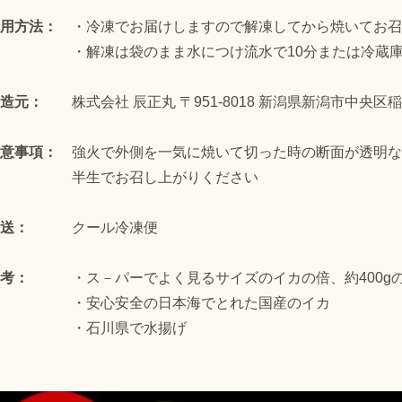
使用方法：
・冷凍でお届けしますので解凍してから焼いてお召
・解凍は袋のまま水につけ流水で10分または冷蔵庫に
製造元：
株式会社 辰正丸 〒951-8018 新潟県新潟市中央区稲
注意事項：
強火で外側を一気に焼いて切った時の断面が透明な
半生でお召し上がりください
発送：
クール冷凍便
備考：
・ス－パーでよく見るサイズのイカの倍、約400g
・安心安全の日本海でとれた国産のイカ
・石川県で水揚げ