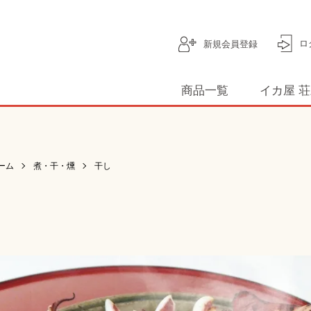
ロ
新規会員登録
商品一覧
イカ屋 
ーム
煮・干・燻
干し