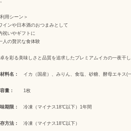
。
利用シーン＞
 ワインや日本酒のおつまみとして
 内祝いやギフトに
 一人の贅沢な食体験
食卓を彩る美味しさと品質を追求したプレミアムイカの一夜干し
原材料名：
イカ（国産）、みりん、食塩、砂糖、酵母エキス(一
内容量：
1枚
賞味期限：
冷凍（マイナス18℃以下）1年間
保存方法：
冷凍（マイナス18℃以下）